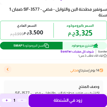
سونفير مطحنة البن والتوابل - فضي - SF-3577 ضمان 1
سنة
السعر بالبروموكود
السعر العادي
3,325
3,500
ج.م
ج.م
3,999
ج.م
SMAP1
اشتري ببروموكود
انسخ البروموكود
Sonifer
شوف كل منتجات
Sonifer
ليك انك تطلب 2 بس!
14 يوم إسترجاع
مجاني
وصف المنتج
اكتشف سونفير مطحنة البن والتوابل - فضي - SF-3577،
زود في الشنطة
الخيار المثالي لعشاق القهوة والتوابل! تتميز هذه المطحنة