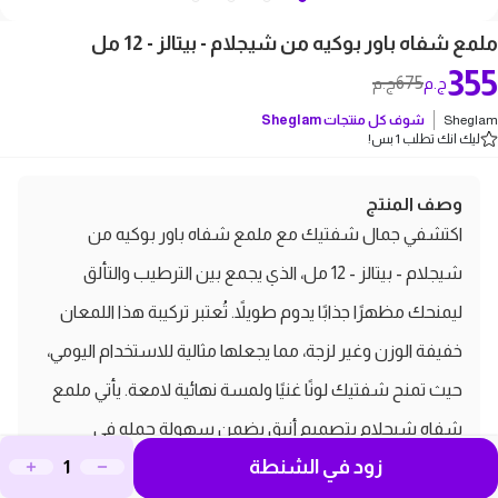
ملمع شفاه باور بوكيه من شيجلام - بيتالز - 12 مل
355
675
ج.م
ج.م
Sheglam
شوف كل منتجات
Sheglam
ليك انك تطلب 1 بس!
وصف المنتج
اكتشفي جمال شفتيك مع ملمع شفاه باور بوكيه من
شيجلام - بيتالز - 12 مل، الذي يجمع بين الترطيب والتألق
ليمنحك مظهرًا جذابًا يدوم طويلاً. تُعتبر تركيبة هذا اللمعان
خفيفة الوزن وغير لزجة، مما يجعلها مثالية للاستخدام اليومي،
حيث تمنح شفتيك لونًا غنيًا ولمسة نهائية لامعة. يأتي ملمع
شفاه شيجلام بتصميم أنيق يضمن سهولة حمله في
زود في الشنطة
حقيبتك، ويتميز بعبوة بحجم 12 مل مناسبة للاستخدام اليومي.