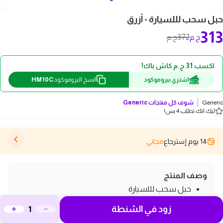
حبل سحب لللسيارة - أزرق
313
372
ج.م
ج.م
اكسب 31 ج.م كاش باك!
HM10C
اشتري ببروموكود
انسخ البروموكود
Generic
شوف كل منتجات
Generic
ليك انك تطلب 4 بس!
14 يوم إسترجاع
مجاني
وصف المنتج
حبل سحب لللسيارة
تصميم قابل للطي عملي خاص، مريح في الاستخدام
زود في الشنطة