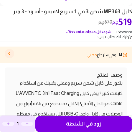
كابل MP363 شحن 3 في 1 سريع لافينتو - أسود - 3 متر
519
670
ج.م
ج.م
L'Avvento
شوف كل منتجات
L'Avvento
ليك انك تطلب 1 بس!
14 يوم إسترجاع
مجاني
وصف المنتج
بتدور على كابل شحن سريع وعملي يغنيك عن استخدام
كابلات كتير؟ يبقى كابل L'AVVENTO 3in1 Fast Charging
Cable هو الحل الأمثل! الكابل ده بيجمع بين ثلاثة أنواع من
الوصلات في كابل واحد: USB-C اللي بيستخدم في معظم
زود في الشنطة
الأجهزة الحديثة، و Dual USB-C لشحن جهازين في نفس