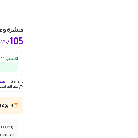
مبشرة وقط
105
27
ج.م
اكسب 11 ج.م كاش باك!
Generic
شوف
ليك انك تطلب 4 
14 يوم إسترجاع
وصف ال
استمتع