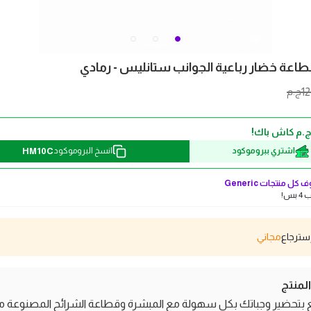
اعة خضار رباعية الجوانب ستانليس - رمادي
1
ج.م
HM10C
اشتري ببروموكود
انسخ البروموكود
 كل منتجات
Generic
بس!
مجاني
منتج
 بتحضير وجباتك بكل سهولة مع المبشرة وقطاعة الشرائح المصنوعة 