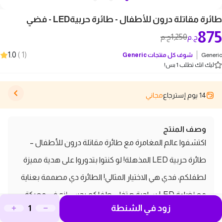
طائرة مقاتلة درون للأطفال - طائرة حربيةLED - فضي
875
1,250
ج.م
ج.م
1.0
)
1
(
Generic
شوف كل منتجات
Generic
ليك انك تطلب 1 بس!
14 يوم إسترجاع
مجاني
وصف المنتج
اكتشفوا عالم المغامرة مع طائرة مقاتلة درون للأطفال –
طائرة حربية LED المذهلة! لو كنتوا بتدوروا على هدية مميزة
لطفلكم، فدي هي الاختيار المثالي! الطائرة دي مصممة بعناية
مع إضاءة LED ساحرة هتخلي طفلكم يحس إنه في معركة
زود في الشنطة
حربية حقيقية! مع التحكم السهل والمميزات الرائعة، هتقدروا