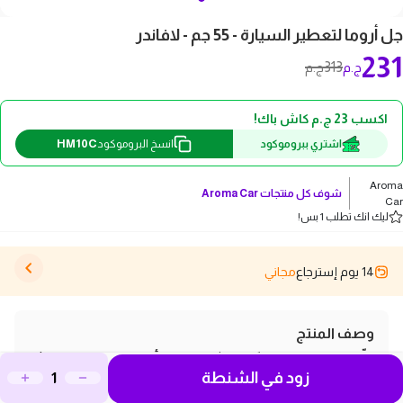
جل أروما لتعطير السيارة - 55 جم - لافاندر
231
313
ج.م
ج.م
اكسب 23 ج.م كاش باك!
HM10C
اشتري ببروموكود
انسخ البروموكود
Aroma
شوف كل منتجات
Aroma Car
Car
ليك انك تطلب 1 بس!
14 يوم إسترجاع
مجاني
وصف المنتج
خلّي ريحة عربيتك دايمًا منعشة مع جل أروما لتعطير السيارة!
زود في الشنطة
💨✨ بتركيبة مميزة تقضي على الروائح الكريهة وتوفر رائحة