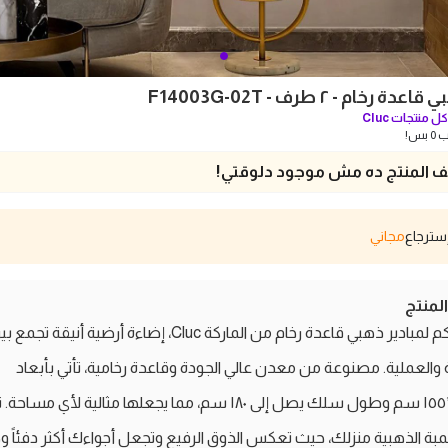
 رخام - ٢ طرف - F14003G-02T
ل منتجات
Cluc
بس!
 المنتج ده مش موجود دلوقتي!
مجاني
منتج
تقدم لكم لمبادير ذهبي قاعدة رخام من الماركة Cluc، إضاءة أرضية أنيقة تجمع
 والعملية. مصنوعة من معدن عالي الجودة وقاعدة رخامية، تأتي بأبعاد
٣٠*٣٠*١٥٥ سم وطول سلك يصل إلى ١٨٠ سم، مما يجعلها مثالية لأي مساح
مبة الذهبية منزلك، حيث تعكس الذوق الرفيع وتجعل أجواءك أكثر دفئاً وجم