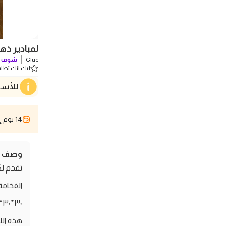
لمبادير ذهبي قاعدة
Cluc
شوف ك
ليك انك تطلب 0 
للأسف
14 يوم إسترجاع
وصف ال
الفخامة
هذه الل