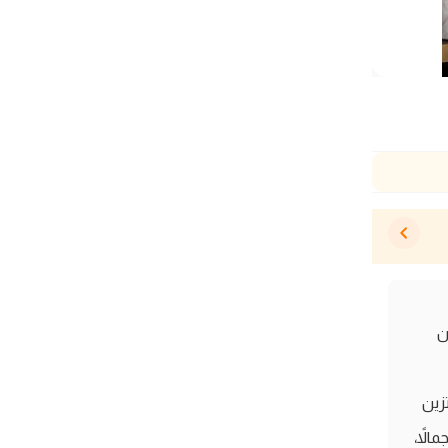
 بين
ة. تزين
الاً،