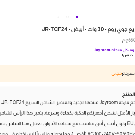
 30 وات - أبيض - JR-TCF24
65
ج.م
ف كل منتجات
Joyroom
بس!
مجاني
منتج
تقدم لكم ماركة
يار الأمثل لشحن أجهزتكم الذكية بكفاءة وسرعة. يتميز هذا الرأس الشاح
بقابس EU ولون أبيض أنيق يتناسب مع مختلف الأذواق. يعمل هذا الشاحن ب
AC 100-240V~50/60Hz، 0.65A (أقصى)، مما يجعله مناسباً للاستخدام في 