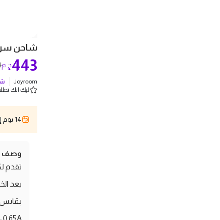
شاحن سريع جوي روم -
443
0
ج.م
Joyroom
شو
ليك انك تطلب 2 
14 يوم إسترجاع
وصف ال
يعد الخ