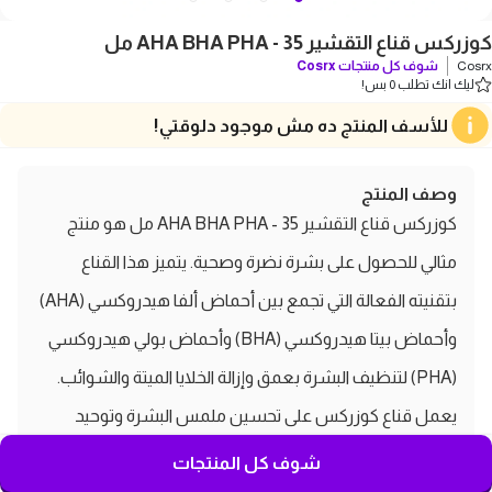
كوزركس قناع التقشير AHA BHA PHA - 35 مل
Cosrx
شوف كل منتجات
Cosrx
ليك انك تطلب 0 بس!
للأسف المنتج ده مش موجود دلوقتي!
وصف المنتج
كوزركس قناع التقشير AHA BHA PHA - 35 مل هو منتج
مثالي للحصول على بشرة نضرة وصحية. يتميز هذا القناع
بتقنيته الفعالة التي تجمع بين أحماض ألفا هيدروكسي (AHA)
وأحماض بيتا هيدروكسي (BHA) وأحماض بولي هيدروكسي
(PHA) لتنظيف البشرة بعمق وإزالة الخلايا الميتة والشوائب.
يعمل قناع كوزركس على تحسين ملمس البشرة وتوحيد
لونها، مما يساعد على تقليل ظهور البقع الداكنة والندبات.
شوف كل المنتجات