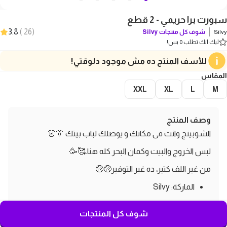
سبورت برا حريمي - 2 قطع
3.8
)
26
(
Silvy
شوف كل منتجات
Silvy
ليك انك تطلب 0 بس!
للأسف المنتج ده مش موجود دلوقتي!
المقاس
XXL
XL
L
M
وصف المنتج
الشوبينج وانت فى مكانك و يوصلك لباب بيتك 👔👗
لبس الخروج والبيت وكمان البحر كله هنا.🥰🥳
من غير اللف كتير، ده غير التوفير🤑🤑
الماركة: Silvy
سبورت برا حريمي
شوف كل المنتجات
2 قطع