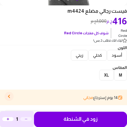
فيست رجالي مضلع m4424
416
1,000
ج.م
ج.م
Red
شوف كل منتجات
Red Circle
Circle
ليك انك تطلب 2 بس!
اللون
أسود
كحلي
زيتي
المقاس
XL
M
14 يوم إسترجاع
مجاني
وصف المنتج
زود في الشنطة
اكتشف فيست رجالي مضلع، القطعة المثالية لكل شاب يحب