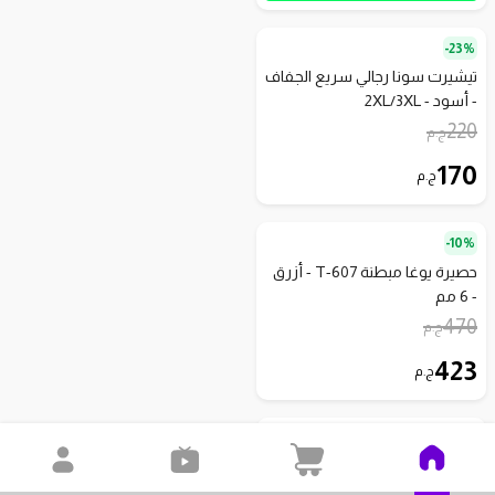
23%-
تيشيرت سونا رجالي سريع الجفاف
- أسود - 2XL/3XL
220
ج.م
170
ج.م
10%-
حصيرة يوغا مبطنة T-607 - أزرق
- 6 مم
470
ج.م
423
ج.م
5.0
)
1
(
27%-
أغطية بلاستيكية قابلة للتمدد - 3
عبوات - شفاف