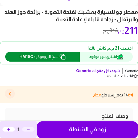
معطر جو للسيارة بمشبك لفتحة التهوية - برائحة جوز الهند
والبرتقال - زجاجة قابلة لإعادة التعبئة
211
348
ج.م
ج.م
اكسب 21 ج.م كاش باك!
HM10C
اشتري ببروموكود
انسخ البروموكود
Generic
شوف كل منتجات
Generic
ليك انك تطلب 5 بس!
14 يوم إسترجاع
مجاني
وصف المنتج
اكتشف معطر الجو المثالي لسيارتك بمشبك لفتحة التهوية،
زود في الشنطة
الذي يمنحك تجربة فريدة من الانتعاش برائحة جوز الهند