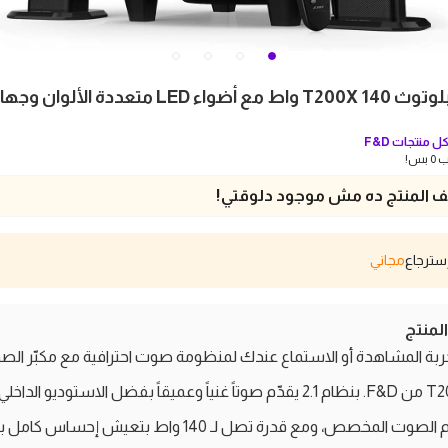
ساوند بار بلوتوث T200X 140 واط مع أضواء LED متعددة ال
ل منتجات
F&D
بس!
 المنتج ده مش موجود دلوقتي!
مجاني
منتج
ربة المشاهدة أو الاستماع عندك لمنظومة صوت احترافية مع مكبّر ال
T200X 2.1 من F&D. بنظام 2.1 يقدّم صوتاً غنياً وعميقاً بفضل الاستوديو الداخلي
ومضخم الصوت المخصص، ومع قدرة تصل لـ 140 واط بتعيش إحساس كا