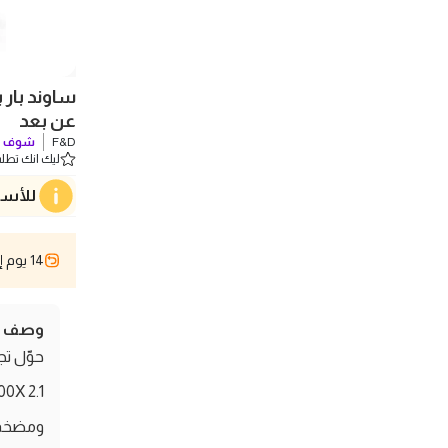
عن بعد
F&D
شوف ك
ليك انك تطلب 0 
للأسف
14 يوم إسترجاع
وصف ال
حوّل تج