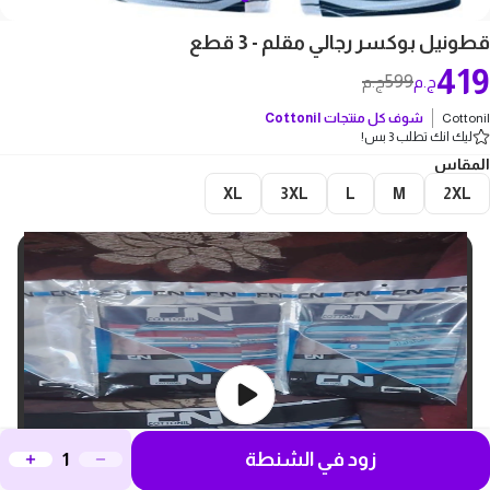
قطونيل بوكسر رجالي مقلم - 3 قطع
419
599
ج.م
ج.م
Cottonil
شوف كل منتجات
Cottonil
ليك انك تطلب 3 بس!
المقاس
XL
3XL
L
M
2XL
زود في الشنطة