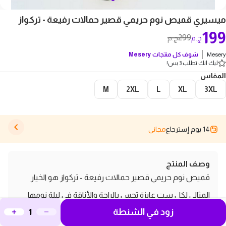
ميسيري قميص نوم حريمي قصير حمالات رفيعة - تركواز
199
299
ج.م
ج.م
Mesery
شوف كل منتجات
Mesery
ليك انك تطلب 3 بس!
المقاس
M
2XL
L
XL
3XL
14 يوم إسترجاع
مجاني
وصف المنتج
قميص نوم حريمي قصير حمالات رفيعة - تركواز هو الخيار
المثالي لكل ست عايزة تحس بالراحة والأناقة في ليلة نومها
زود في الشنطة
التصميم القصير مع الحمالات الرفيعة بيضيف لمسة من