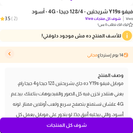
فيفو Y19s شريحتين - 128/4 جيجا - 4G - أسود
3.5
)
2
(
Vivo
شوف كل منتجات
Vivo
ليك انك تطلب 0 بس!
للأسف المنتج ده مش موجود دلوقتي!
14 يوم إسترجاع
مجاني
وصف المنتج
موبايل فيفو Y19s ده جاي بشريحتين 128 جيجا و4 جيجا رام،
يعني هتقدر تخزن فيه كل الصور والفيديوهات بتاعتك. بيدعم
4G علشان تستمتع بتصفح سريع ولعب أونلاين ممتاز. لونه
أسود، واللي بيخليه أنيق جدًا. لو بتدور على موبايل يعمل كل
اللي محتاجه بسعر مناسب، فيفو Y19s ده هيناسبك.
شوف كل المنتجات