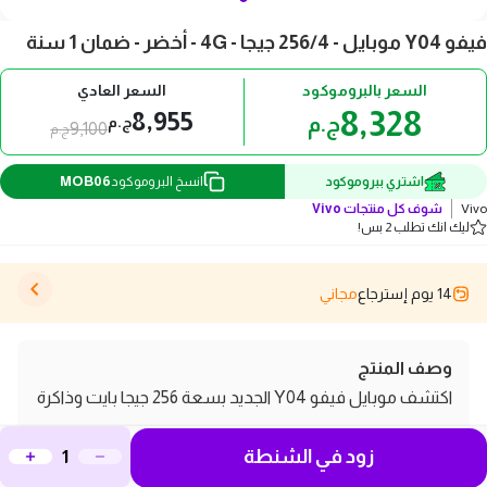
فيفو Y04 موبايل - 256/4 جيجا - 4G - أخضر - ضمان 1 سنة
السعر بالبروموكود
السعر العادي
8,328
8,955
ج.م
ج.م
9,100
ج.م
MOB06
اشتري ببروموكود
انسخ البروموكود
Vivo
شوف كل منتجات
Vivo
ليك انك تطلب 2 بس!
14 يوم إسترجاع
مجاني
وصف المنتج
اكتشف موبايل فيفو Y04 الجديد بسعة 256 جيجا بايت وذاكرة
RAM 4 جيجا، الذي يجمع بين الأداء القوي والتصميم الأنيق
زود في الشنطة
بلون أخضر مميز. يعتبر هذا الهاتف الذكي خياراً مثالياً لعشاق