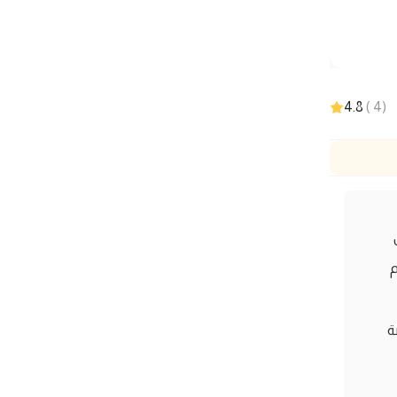
4.8
)
4
(
م
ة