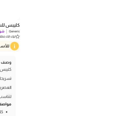
كليبس للشعر 
Generic
شوف
ليك انك تطلب 0 
للأسف
وصف ال
كليبس ل
تسريحات
العصرية 
لتناسب 
مواصفا
كل