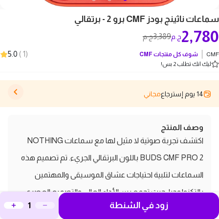
سماعات ناثينج بودز CMF برو 2 - برتقالي
2,780
3,389
ج.م
ج.م
5.0
)
1
(
CMF
شوف كل منتجات
CMF
ليك انك تطلب 2 بس!
14 يوم إسترجاع
مجاني
وصف المنتج
اكتشف تجربة صوتية لا مثيل لها مع سماعات NOTHING
BUDS CMF PRO 2 باللون البرتقالي الجريء. تم تصميم هذه
السماعات لتلبية احتياجات عشاق الموسيقى والمهتمين
بالتكنولوجيا، حيث تجمع بين الأداء العالي والتصميم العصري.
زود في الشنطة
تتميز سماعات NOTHING BUDS CMF PRO 2 بجودة صوت