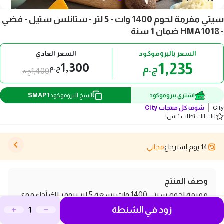
سيتي مفرمة لحوم 1400 وات - 5 لتر - ستانلس ستيل - فضي
- HMA1018 ضمان 1 سنة
السعر بالبروموكود
السعر العادي
1,235
1,300
ج.م
ج.م
1,400
ج.م
SMAP1
اشتري ببروموكود
انسخ البروموكود
City
شوف كل منتجات
City
ليك انك تطلب 1 بس!
14 يوم إسترجاع
مجاني
وصف المنتج
مفرمة لحوم سيتي 1400 وات بسعة 5 لتر بتوفر لك أداء قوي
زود في الشنطة
وكفاءة عالية في فرم اللحوم والخضروات بفضل محركها