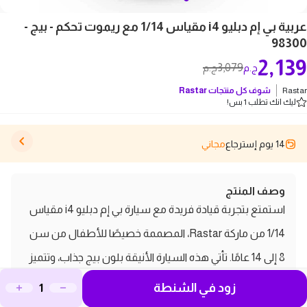
عربية بي إم دبليو i4 مقياس 1/14 مع ريموت تحكم - بيج -
98300
2,139
3,079
ج.م
ج.م
Rastar
شوف كل منتجات
Rastar
ليك انك تطلب 1 بس!
14 يوم إسترجاع
مجاني
وصف المنتج
استمتع بتجربة قيادة فريدة مع سيارة بي إم دبليو i4 مقياس
1/14 من ماركة Rastar، المصممة خصيصًا للأطفال من سن
8 إلى 14 عامًا. تأتي هذه السيارة الأنيقة بلون بيج جذاب، وتتميز
بأجزاء قابلة للفتح تضيف لمسة من الواقعية والمرح. تعمل
زود في الشنطة
السيارة بالبطارية وتأتي مزودة بريموت للتحكم في الحركة، مما