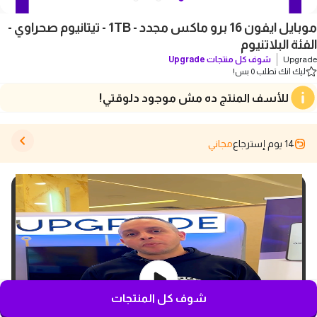
موبايل ايفون 16 برو ماكس مجدد - 1TB - تيتانيوم صحراوي -
الفئة البلاتنيوم
Upgrade
شوف كل منتجات
Upgrade
ليك انك تطلب 0 بس!
للأسف المنتج ده مش موجود دلوقتي!
14 يوم إسترجاع
مجاني
شوف كل المنتجات