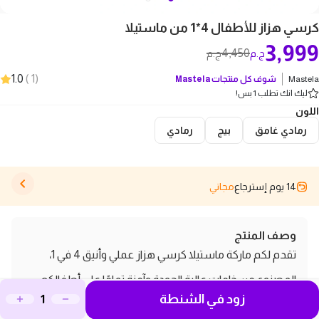
كرسي هزاز للأطفال 4*1 من ماستيلا
3,999
4,450
ج.م
ج.م
1.0
)
1
(
Mastela
شوف كل منتجات
Mastela
ليك انك تطلب 1 بس!
اللون
رمادي غامق
بيج
رمادي
14 يوم إسترجاع
مجاني
وصف المنتج
تقدم لكم ماركة ماستيلا كرسي هزاز عملي وأنيق 4 في 1،
المصنوع من خامات عالية الجودة وآمنة تمامًا على أطفالكم.
زود في الشنطة
يجمع هذا الكرسي بين الراحة والترفيه والأمان، مما يجعله الخيار