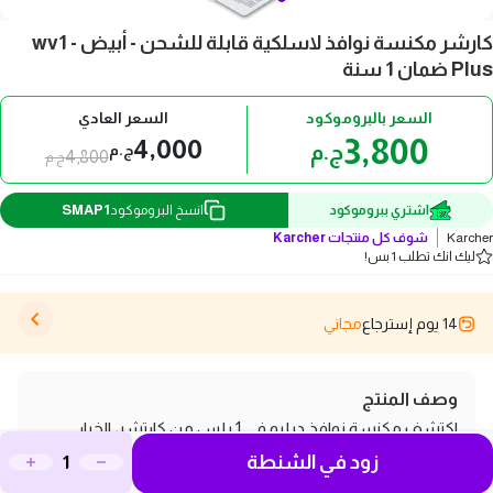
كارشر مكنسة نوافذ لاسلكية قابلة للشحن - أبيض - wv1
Plus ضمان 1 سنة
السعر بالبروموكود
السعر العادي
3,800
4,000
ج.م
ج.م
4,800
ج.م
SMAP1
اشتري ببروموكود
انسخ البروموكود
Karcher
شوف كل منتجات
Karcher
ليك انك تطلب 1 بس!
14 يوم إسترجاع
مجاني
وصف المنتج
اكتشف مكنسة نوافذ دبليو في 1 بلس من كارتشر، الخيار
زود في الشنطة
المثالي لتنظيف النوافذ بفعالية وسهولة، حيث تجمع بين