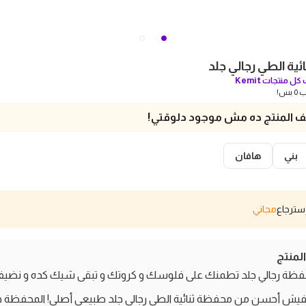
ية الطي رجالي جلد
كل منتجات
Kemit
بس!
 المنتج ده مش موجود دلوقتي!
بني
هافان
مجاني
منتج
حفظة رجالي جلد تطمنك على فلوسك و كروتك و تبقى شيك كده و نضيف
فيش أحسن من محفظة ثنائية الطي رجالي جلد طبيعي أصلي! المحفظة 