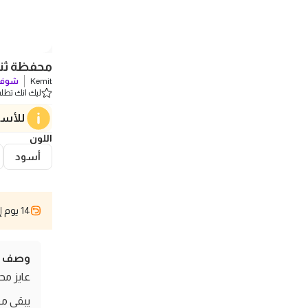
محفظة ثنائ
Kemit
شوف 
ليك انك تطلب 0 
للأسف
اللون
أسود
14 يوم إسترجاع
وصف ال
عايز م
يبقى م