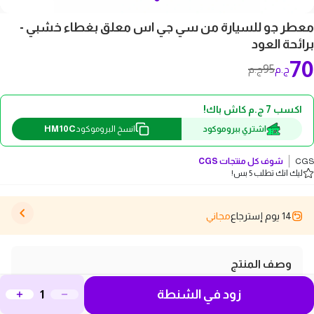
معطر جو للسيارة من سي جي اس معلق بغطاء خشبي -
برائحة العود
70
95
ج.م
ج.م
اكسب 7 ج.م كاش باك!
HM10C
اشتري ببروموكود
انسخ البروموكود
CGS
شوف كل منتجات
CGS
ليك انك تطلب 5 بس!
14 يوم إسترجاع
مجاني
وصف المنتج
استمتع بأجواء منعشة في سيارتك مع معطر الجو الصغير
زود في الشنطة
من سي جي اس، المصمم بشكل أنيق ومعلق بسهولة، يأتي