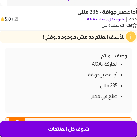
أجا عصير جوافة - 235 مللي
5.0
)
2
(
AGA
شوف كل منتجات
AGA
ليك انك تطلب 0 بس!
للأسف المنتج ده مش موجود دلوقتي!
وصف المنتج
الماركة : AGA
أجا عصير جوافة
235 مللي
صنع في مصر
5
اطلب المجموعة دي مع بعض و
وفر اكتر
شوف كل المنتجات
قطع