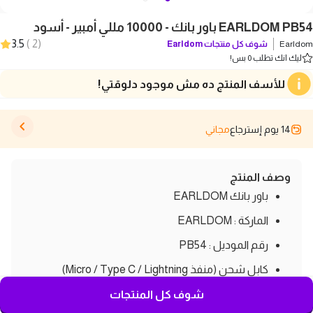
EARLDOM PB54 باور بانك - 10000 مللي أمبير - أسود
3.5
)
2
(
Earldom
شوف كل منتجات
Earldom
ليك انك تطلب 0 بس!
للأسف المنتج ده مش موجود دلوقتي!
14 يوم إسترجاع
مجاني
وصف المنتج
باور بانك EARLDOM
الماركة : EARLDOM
رقم الموديل : PB54
كابل شحن (منفذ Micro / Type C / Lightning)
الشحن السريع
شوف كل المنتجات