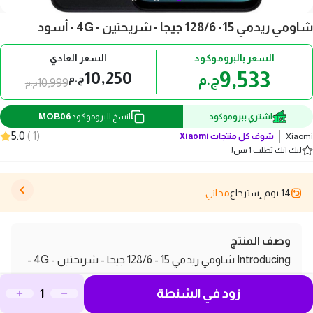
شاومي ريدمي 15- 128/6 جيجا - شريحتين - 4G - أسود
السعر بالبروموكود
السعر العادي
9,533
10,250
ج.م
ج.م
10,999
ج.م
MOB06
اشتري ببروموكود
انسخ البروموكود
5.0
)
1
(
Xiaomi
شوف كل منتجات
Xiaomi
ليك انك تطلب 1 بس!
14 يوم إسترجاع
مجاني
وصف المنتج
Introducing شاومي ريدمي 15 - 128/6 جيجا - شريحتين - 4G -
أسود، الهاتف الذكي المثالي الذي يجمع بين الأداء القوي
زود في الشنطة
والتصميم الأنيق. يتميز هذا الجهاز بشاشة عالية الدقة وحجم