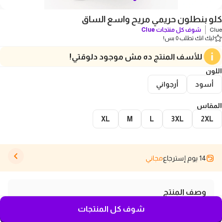
كلو بنطلون حريمي مريح واسع الساق
Clue
شوف كل منتجات
Clue
ليك انك تطلب 0 بس!
للأسف المنتج ده مش موجود دلوقتي!
اللون
أسود
أرجواني
المقاس
XL
M
L
3XL
2XL
14 يوم إسترجاع
مجاني
وصف المنتج
استمتع بالراحة طوال اليوم مع بنطال الاسترخاء عالي الخصر
شوف كل المنتجات