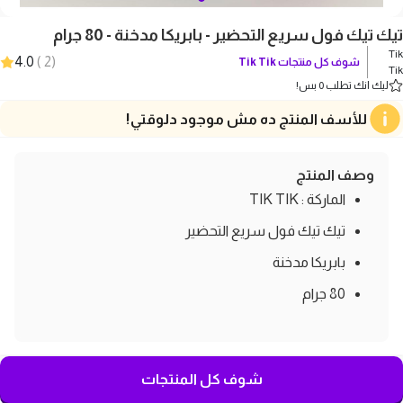
تيك تيك فول سريع التحضير - بابريكا مدخنة - 80 جرام
Tik
4.0
)
2
(
شوف كل منتجات
Tik Tik
Tik
ليك انك تطلب 0 بس!
للأسف المنتج ده مش موجود دلوقتي!
وصف المنتج
الماركة : TIK TIK
تيك تيك فول سريع التحضير
بابريكا مدخنة
80 جرام
شوف كل المنتجات
لو عجبك المنتج ده، هيعجبك دول كمان