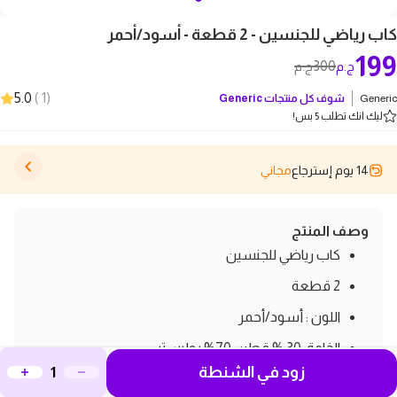
كاب رياضي للجنسين - 2 قطعة - أسود/أحمر
199
300
ج.م
ج.م
5.0
)
1
(
Generic
شوف كل منتجات
Generic
ليك انك تطلب 5 بس!
14 يوم إسترجاع
مجاني
وصف المنتج
كاب رياضي للجنسين
2 قطعة
اللون : أسود/أحمر
الخامة :30 % قطن، 70% بوليستر
زود في الشنطة
صنع في الصين