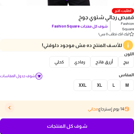
اطلبت كتير
قميص رجالي شتوي جوخ
Fashion
شوف كل منتجات
Fashion Square
Square
ليك انك تطلب 0 بس!
للأسف المنتج ده مش موجود دلوقتي!
اللون
بيج
أزرق فاتح
رمادي
كحلي
المقاس
شوف جدول المقاسات
XXL
XL
L
M
14 يوم إسترجاع
مجاني
شوف كل المنتجات