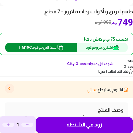
طقم ابريق و أكواب زجاجية لاروز - 7 قطع
749
1,000
ج.م
ج.م
اكسب 75 ج.م كاش باك!
HM10C
اشتري ببروموكود
انسخ البروموكود
City
شوف كل منتجات
City Glass
Glass
ليك انك تطلب 1 بس!
14 يوم إسترجاع
مجاني
وصف المنتج
اكتشف طقم إبريق وأكواب زجاجية لاروز المكون من 7 قطع،
زود في الشنطة
الذي يجمع بين الأناقة والوظائف العملية لتلبية جميع احتياجاتك