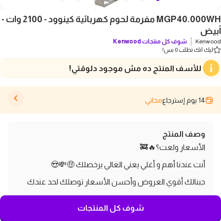
MGP40.000WH مفرمة لحوم كهربائية كينوود - 2100 وات -
أبيض
Kenwood
شوف كل منتجات
Kenwood
ليك انك تطلب 0 بس!
للأسف المنتج ده مش موجود دلوقتي!
14 يوم إسترجاع
مجاني
وصف المنتج
الأسعار ولعت؟🔥🚒
أنت عندنا أهم و أغلي يعني الغالي يرخصلك 🤑💸😍
جبنالك أقوي العروض وأحسن الأسعار توصلك لحد عندك
ليك انت وحبايبك 😍🥰
شوف كل المنتجات