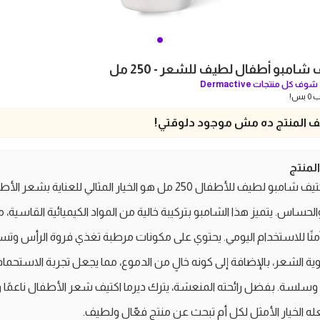
 شامبو أطفال لطيف للشعر - 250 مل
شوف كل منتجات
Dermactive
بس!
 المنتج ده مش موجود دلوقتي!
منتج
ديرما اكتيف شامبو لطيف للأطفال 250 مل هو الخيار المثالي للعناية بشعر 
الحساس. يتميز هذا الشامبو بتركيبة خالية من المواد الكيميائية القاسية، م
منًا للاستخدام اليومي. يحتوي على مكونات مرطبة تغذي فروة الرأس وتس
ية الشعر، بالإضافة إلى كونه خالٍ من الدموع، مما يجعل تجربة الاستحمام
سلسة. بفضل رائحته المنعشة، يترك ديرما اكتيف شعر الأطفال ناعمًا ول
له الخيار الأمثل لكل أم تبحث عن منتج فعّال ولطيف.