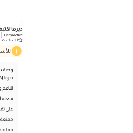
ديرما اكتيف
Dermactive
ليك انك تطلب 0 
للأسف
وصف ال
الناعم و
يجعله آ
على تقو
ممتعة و
مما يجع