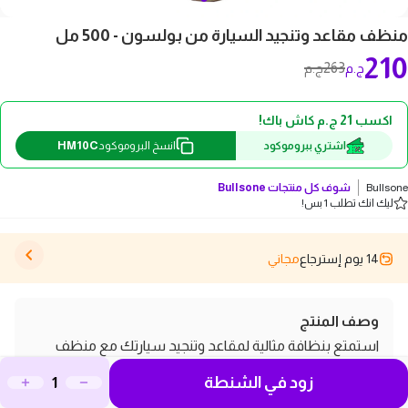
منظف مقاعد وتنجيد السيارة من بولسون - 500 مل
210
263
ج.م
ج.م
اكسب 21 ج.م كاش باك!
HM10C
اشتري ببروموكود
انسخ البروموكود
Bullsone
شوف كل منتجات
Bullsone
ليك انك تطلب 1 بس!
14 يوم إسترجاع
مجاني
وصف المنتج
استمتع بنظافة مثالية لمقاعد وتنجيد سيارتك مع منظف
مقاعد وتنجيد السيارة من بولسون بحجم 500 مل. يتميز هذا
زود في الشنطة