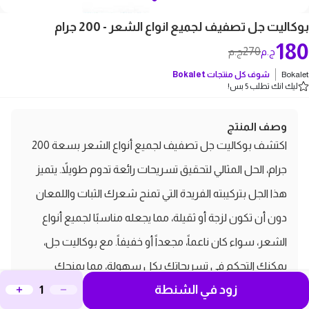
بوكاليت جل تصفيف لجميع انواع الشعر - 200 جرام
180
270
ج.م
ج.م
Bokalet
شوف كل منتجات
Bokalet
ليك انك تطلب 5 بس!
وصف المنتج
اكتشف بوكاليت جل تصفيف لجميع أنواع الشعر بسعة 200
جرام، الحل المثالي لتحقيق تسريحات رائعة تدوم طويلاً. يتميز
هذا الجل بتركيبته الفريدة التي تمنح شعرك الثبات واللمعان
دون أن تكون لزجة أو ثقيلة، مما يجعله مناسبًا لجميع أنواع
الشعر، سواء كان ناعماً، مجعداً أو خفيفاً. مع بوكاليت جل،
يمكنك التحكم في تسريحاتك بكل سهولة، مما يمنحك
زود في الشنطة
مظهراً أنيقاً وجذاباً طوال اليوم. استمتع بفوائد تصفيف