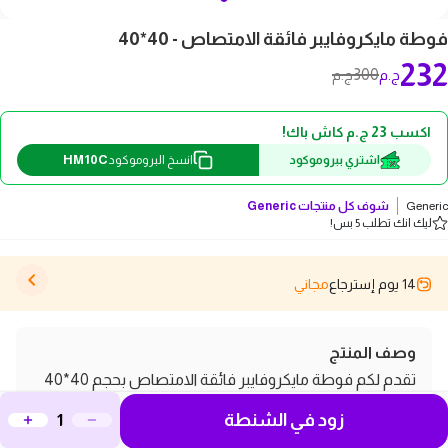
فوطة مايكروفايبر فائقة الامتصاص - 40*40
232
300
ج.م
ج.م
اكسب 23 ج.م كاش باك!
HM10C
اشتري ببروموكود
انسخ البروموكود
Generic
شوف كل منتجات
Generic
ليك انك تطلب 5 بس!
14 يوم إسترجاع
مجاني
وصف المنتج
تقدم لكم فوطة مايكروفايبر فائقة الامتصاص بحجم 40*40
سم، المثالية للاستخدامات اليومية في المنزل أو السيارة. تتميز
زود في الشنطة