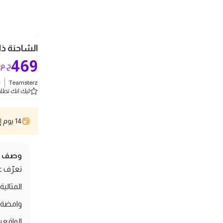
الشاحنة ذات 
469
0
ج.م
Teamsterz
ش
ليك انك تطلب 2 
14 يوم إسترجاع
وصف ال
المثالي
وامضة ت
الواقعي