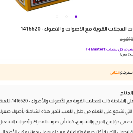
العجلات القوية مع الاصوات و الاضواء - 1416620
66
ج.م
وف كل منتجات
Teamsterz
بس!
مجاني
منتج
تعرّف على الشاحنة ذات العجلات القوية مع الأصوات والأضواء - 1416620، الل
ة التي تشجع على التعلم من خلال اللعب. تتميز هذه الشاحنة بأضواء صفراء
ضفي جوًا من المرح والتشويق، كما يأتي صوت المحرك وأصوات التشغيل
ة ليجعل التجربة أكثر حيوية وتفاعلية. مع دلو يعمل يدويًا، يمكن للأطفال