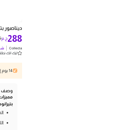
ديناصور بتير
288
9
ج.م
Collecta
شو
ليك انك تطلب 3 
14 يوم إسترجاع
وصف ال
مميزات
بتيرانودو
المار
ال