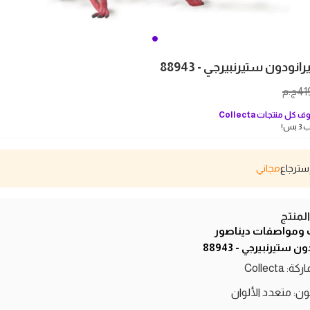
انودون ستيرنبيرجي - 88943
41
ج.م
ف كل منتجات
Collecta
بس!
مجاني
منتج
 ومواصفات ديناصور
ن ستيرنبيرجي - 88943
كة: Collecta
لون: متعدد الألوان