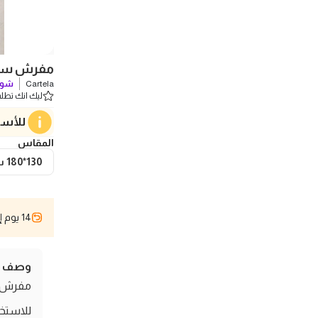
مفرش سفرة كت
Cartela
شوف
ليك انك تطلب 0 
للأسف
المقاس
130*180 سم
14 يوم إسترجاع
وصف ال
مفرش سف
للاستخد