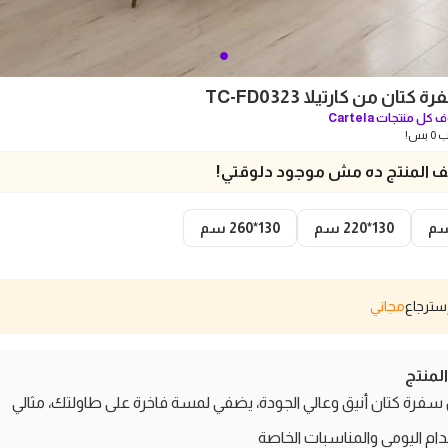
ان من كارتيلا TC-FD0323
 كل منتجات
Cartela
بس!
 المنتج ده مش موجود دلوقتي!
130*220 سم
130*260 سم
مجاني
منتج
رة كتان أنيق وعالي الجودة، يضفي لمسة فاخرة على طاولتك، مثالي
ام اليومي والمناسبات الخاصة