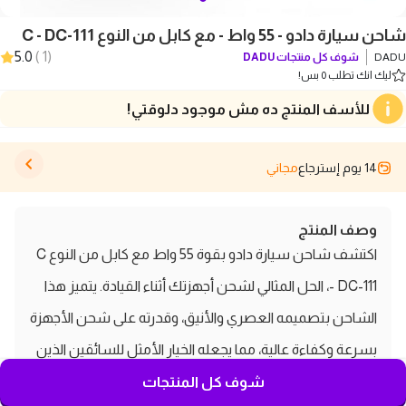
شاحن سيارة دادو - 55 واط - مع كابل من النوع C - DC-111
5.0
)
1
(
DADU
شوف كل منتجات
DADU
ليك انك تطلب 0 بس!
للأسف المنتج ده مش موجود دلوقتي!
14 يوم إسترجاع
مجاني
وصف المنتج
اكتشف شاحن سيارة دادو بقوة 55 واط مع كابل من النوع C
- DC-111، الحل المثالي لشحن أجهزتك أثناء القيادة. يتميز هذا
الشاحن بتصميمه العصري والأنيق، وقدرته على شحن الأجهزة
بسرعة وكفاءة عالية، مما يجعله الخيار الأمثل للسائقين الذين
يحتاجون إلى طاقة إضافية أثناء تنقلاتهم. بفضل تقنيته
شوف كل المنتجات