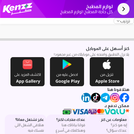
لوازم المطبخ
كل حاجة
المطبخ
لوازم المطبخ
ترتيب
كنز أسهل على الموبايل
يلا نزل التطبيق وافتحه على موبايلك من غير مجهود!
هتلاقونا هنا
ممكن تدفع بـ
معلومات عن كنز
عندك منتجات لكنز؟
عايز تشتغل معانا؟
إيه هو كنز؟
قولنا بياناتك هنا
هتلاقي الشغل اللي
عندك سؤال؟
وهنكلمك في أسرع
نفسك فيه