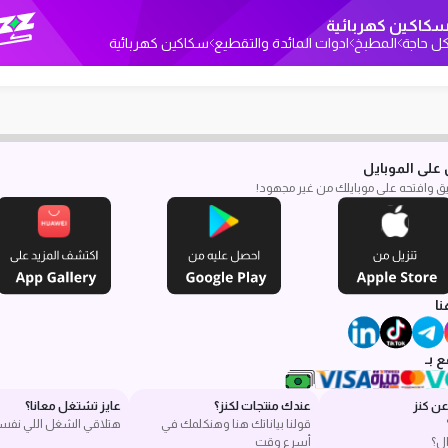
كاكين كهربائية
ل حاجة
المطبخ
ادوات المائدة والتقطيع
سكاكين كهربائية
على الموبايل
بيق وافتحه على موبايلك من غير مجهود!
نا
 بـ
ن كنز
عندك منتجات لكنز؟
عايز تشتغل معانا؟
قولنا بياناتك هنا وهنكلمك في
هتلاقي الشغل اللي نفس
ل؟
أسرع وقت