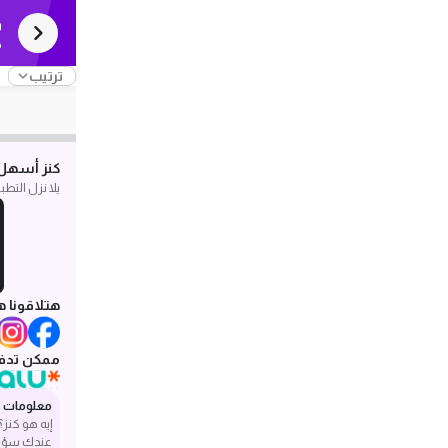
س
ك
ترتيب
كنز أسهل 
يلا نزل التط
هتلاقونا ه
ممكن تدفع
معلومات ع
إيه هو كنز؟
عندك سؤا