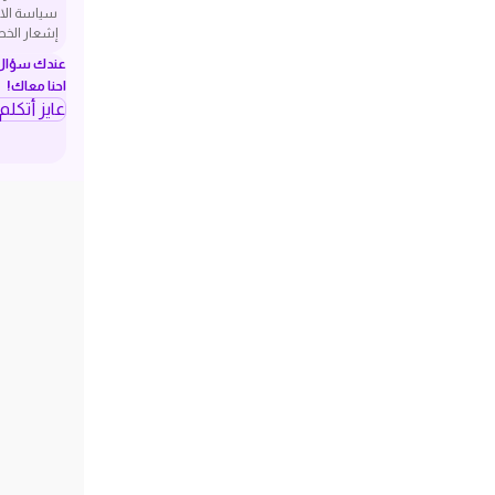
سياسة الا
إشعار الخ
عندك سؤال ف
احنا معاك!
عايز أتكل