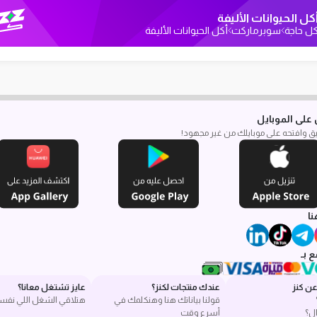
كل الحيوانات الأليفة
ل حاجة
سوبرماركت
أكل الحيوانات الأليفة
على الموبايل
بيق وافتحه على موبايلك من غير مجهود!
نا
 بـ
ن كنز
عندك منتجات لكنز؟
عايز تشتغل معانا؟
قولنا بياناتك هنا وهنكلمك في
هتلاقي الشغل اللي نفس
ل؟
أسرع وقت