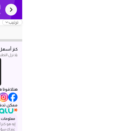
أ
ك
ترتيب
كنز أسهل 
يلا نزل التط
هتلاقونا ه
ممكن تدفع
معلومات ع
إيه هو كنز؟
عندك سؤا