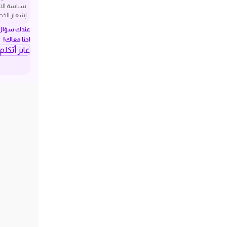
سياسة الا
إشعار الخ
عندك سؤال ف
احنا معاك!
عايز أتكل