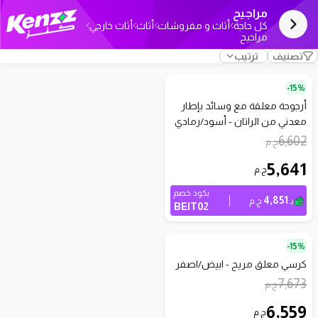
مراجيح
كل حاجة
أثاث و مفروشات
أثاث
أثاث خارجي
مراجيح
تصنيف
ترتيب
15%-
أرجوحة معلقة مع وسائد بإطار
معدني من الراتان - أسود/رمادي
6,602
ج.م
5,641
ج.م
بكود خصم
4,851
بـ
ج.م
BEIT02
15%-
كرسي معلق مريح - ابيض/اصفر
7,673
ج.م
6,559
ج.م