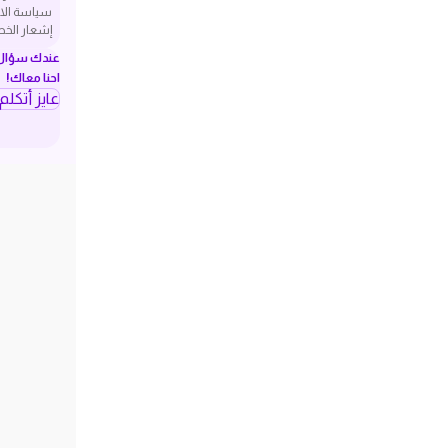
سياسة الا
إشعار الخ
عندك سؤال ف
احنا معاك!
عايز أتكل