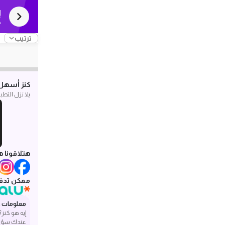
إ
ك
ترتيب
كنز أسهل 
يلا نزل التط
هتلاقونا ه
ممكن تدفع
معلومات ع
إيه هو كنز؟
عندك سؤا