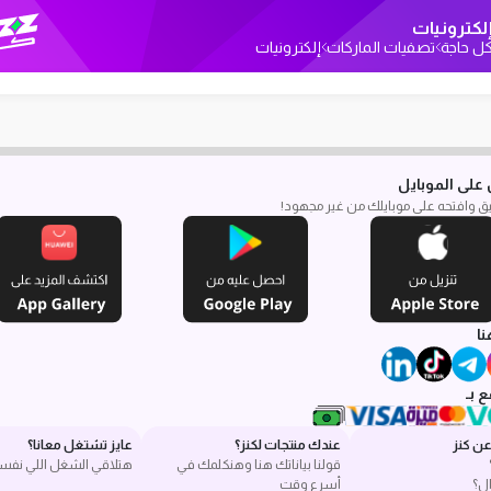
لكترونيات
ل حاجة
تصفيات الماركات
إلكترونيات
على الموبايل
بيق وافتحه على موبايلك من غير مجهود!
نا
 بـ
ن كنز
عندك منتجات لكنز؟
عايز تشتغل معانا؟
قولنا بياناتك هنا وهنكلمك في
هتلاقي الشغل اللي نفس
ل؟
أسرع وقت